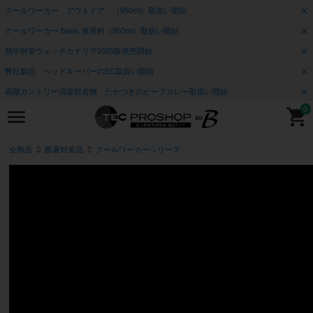
クールワーカー アウトドア （950ml）取扱い開始
クールワーカー Basic 無香料（950ml）取扱い開始
熱中対策ウォッチカナリア2025版発売開始
弊社製品 ヘッドキーパーのEC取扱い開始
高槻カントリー倶楽部名物 たかつきのビーフカレー取扱い開始
0
全商品
酷暑対策品
クールワーカーシリーズ