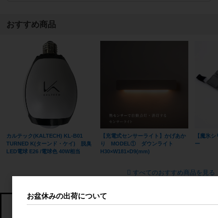
おすすめ商品
カルテック(KALTECH) KL-B01
【充電式センサーライト】かげあか
【魔氷シ
TURNED K(ターンド・ケイ) 脱臭
り MODEL① ダウンライト
ー
LED電球 E26 /電球色 40W相当
H30×W181×D9(mm)
すべてのおすすめ商品を見る
お盆休みの出荷について