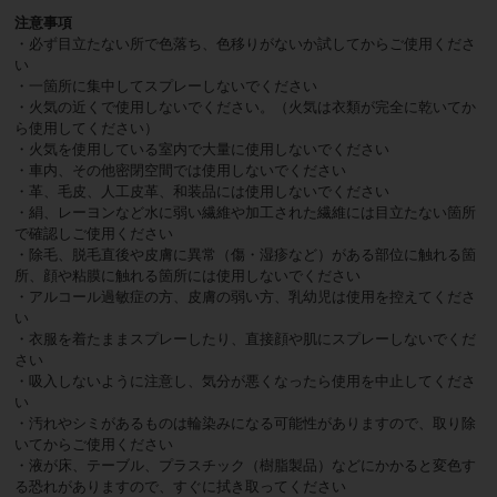
注意事項
・必ず目立たない所で色落ち、色移りがないか試してからご使用くださ
い
・一箇所に集中してスプレーしないでください
・火気の近くで使用しないでください。（火気は衣類が完全に乾いてか
ら使用してください）
・火気を使用している室内で大量に使用しないでください
・車内、その他密閉空間では使用しないでください
・革、毛皮、人工皮革、和装品には使用しないでください
・絹、レーヨンなど水に弱い繊維や加工された繊維には目立たない箇所
で確認しご使用ください
・除毛、脱毛直後や皮膚に異常（傷・湿疹など）がある部位に触れる箇
所、顔や粘膜に触れる箇所には使用しないでください
・アルコール過敏症の方、皮膚の弱い方、乳幼児は使用を控えてくださ
い
・衣服を着たままスプレーしたり、直接顔や肌にスプレーしないでくだ
さい
・吸入しないように注意し、気分が悪くなったら使用を中止してくださ
い
・汚れやシミがあるものは輪染みになる可能性がありますので、取り除
いてからご使用ください
・液が床、テーブル、プラスチック（樹脂製品）などにかかると変色す
る恐れがありますので、すぐに拭き取ってください