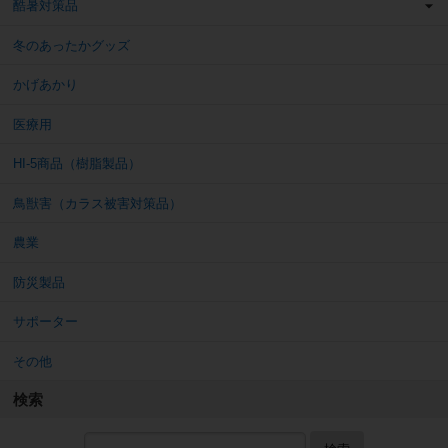
酷暑対策品
冬のあったかグッズ
かげあかり
医療用
HI-5商品（樹脂製品）
鳥獣害（カラス被害対策品）
農業
防災製品
サポーター
その他
検索