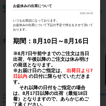
お盆休みの出荷について
充電式 ブロワバキューム
充電式 除草バイブレーター ／ 除草バイ
2026-08-05
ブレーター用ハンドル
いつもお世話になっております。
お盆休みの出荷について下記の予定で停止をさせて頂いて
10
件中 1〜10件目
おります。
期間：8月10日～8月16日
おすすめ商品
※8月7日午前中までのご注文は当日
出荷、午後以降のご注文は休み明け
の発送となります。
※お届け日のご指定は、
出荷日より7
日以内
の日付に限らせていただきま
す。
それ以降の日付をご指定の場合
は、8月17日以降の出荷（最短18日
カルテック(KALTECH) KL-B01
【充電式センサーライト】かげあか
MUSAS
着）となりますので、あらかじめご
TURNED K(ターンド・ケイ) 脱臭
り MODEL⑥ 全面発光
ト
LED電球 E26 /電球色 40W相当
H241×W22×D10(mm)
了承ください。