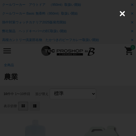
クールワーカー アウトドア （950ml）取扱い開始
クールワーカー Basic 無香料（950ml）取扱い開始
C
l
熱中対策ウォッチカナリア2025版発売開始
o
s
弊社製品 ヘッドキーパーのEC取扱い開始
e
高槻カントリー倶楽部名物 たかつきのビーフカレー取扱い開始
0
全商品
農業
10
件中 1〜10件目
並び替え
表示切替