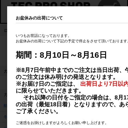
お盆休みの出荷について
ログイン
いつもお世話になっております。
お盆休みの出荷について下記の予定で停止をさせて頂いております
ログイン
期間：8月10日～8月16日
新規会員登録
※8月7日午前中までのご注文は当日出荷、
カート
のご注文は休み明けの発送となります。
※お届け日のご指定は、
出荷日より7日以
カートは空です
に限らせていただきます。
カテゴリ
それ以降の日付をご指定の場合は、8月1
の出荷（最短18日着）となりますので、あ
酷暑対策品
ご了承ください。
冬のあったかグッズ
ご迷惑をお掛けしますがよろしくお願い申し上げます。