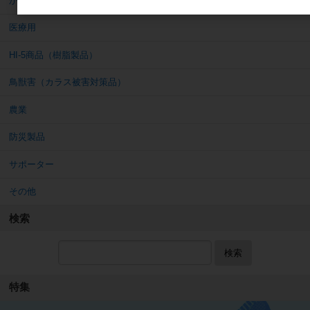
かげあかり
医療用
HI-5商品（樹脂製品）
鳥獣害（カラス被害対策品）
農業
防災製品
サポーター
その他
検索
検索
特集