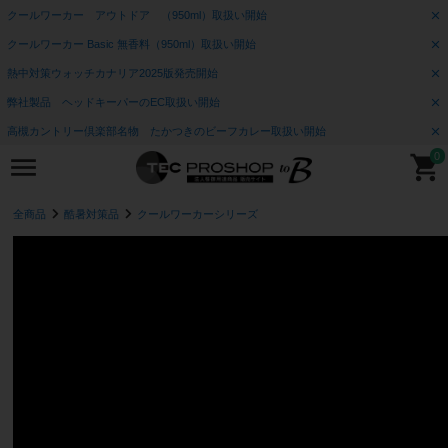
クールワーカー アウトドア （950ml）取扱い開始
クールワーカー Basic 無香料（950ml）取扱い開始
熱中対策ウォッチカナリア2025版発売開始
弊社製品 ヘッドキーパーのEC取扱い開始
高槻カントリー倶楽部名物 たかつきのビーフカレー取扱い開始
0
全商品
酷暑対策品
クールワーカーシリーズ