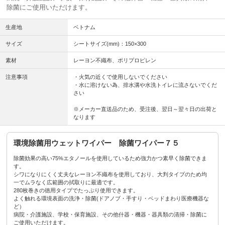
除菌にご使用いただけます。
生産地
ベトナム
サイズ
シートサイズ(mm)：150×300
素材
レーヨン不織布、ポリプロピレン
注意事項
・火気の近くで使用しないでください
・水に溶けない為、排水溝や水洗トイレに流さないでくだ
さい
※メーカー直送品のため、受注後、翌日～翌々日の出荷と
なります
環境除菌用ウェットワイパー 除菌ワイパー７５
除菌効果の高い75%エタノールを使用しているため強力かつ素早く除菌できま
す。
シワになりにくく丈夫なレーヨン不織布を使用しており、大判タイプのため均
一でムラなく広範囲の拭取りに最適です。
280枚巻きの徳用タイプでたっぷり使用できます。
よく触れる環境表面の洗浄・除菌(ドアノブ・手すり・ベッドまわり医療機器な
ど）
病院・介護施設、学校・保育施設、その他什器・機器・器具類の清掃・除菌に
ご使用いただけます。