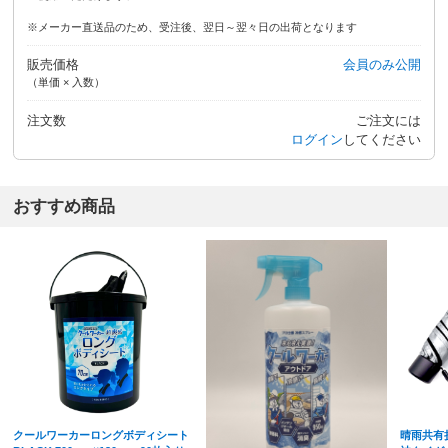
※メーカー直送品のため、受注後、翌日～翌々日の出荷となります
販売価格
会員のみ公開
（単価 × 入数）
注文数
ご注文には
ログイン
してください
おすすめ商品
クールワーカーロングボディシート
晴雨共有