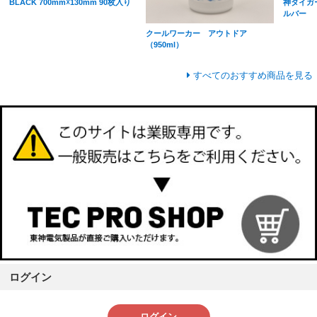
BLACK 700mm☓130mm 90枚入り
神タイガ
ルバー
クールワーカー アウトドア
（950ml）
すべてのおすすめ商品を見る
ログイン
ログイン