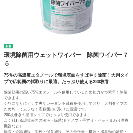
環境除菌用ウェットワイパー 除菌ワイパー７
５
75％の高濃度エタノールで環境表面をすばやく除菌！大判タイ
プで広範囲の拭取りに最適。たっぷり使える280枚巻
除菌効果の高い75%エタノールを使用しているため強力かつ素早く除菌
できます。
シワになりにくく丈夫なレーヨン不織布を使用しており、大判タイプの
ため均一でムラなく広範囲の拭取りに最適です。
280枚巻きの徳用タイプでたっぷり使用できます。
よく触れる環境表面の洗浄・除菌(ドアノブ・手すり・ベッドまわり医療
機器など）
病院・介護施設、学校・保育施設、その他什器・機器・器具類の清掃・