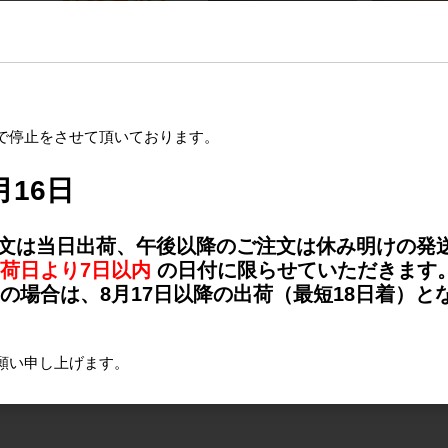
レー
クールワーカー アウトド
【充電式センサーライ
【充電式セ
で停止をさせて頂いております。
レー
ア 無香料（950ml）空ボ
ト】かげあかり
ト】かげあ
トル詰替セット
MODEL⑤ 前面発光
MODEL②
月16日
H34×W121×D10(mm)
ト
H36×W181×
注文は当日出荷、午後以降のご注文は休み明けの発
荷日より7日以内
の日付に限らせていただきます
場合は、8月17日以降の出荷（最短18日着）と
願い申し上げます。