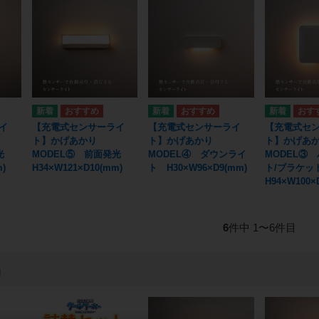
イ
【充電式センサーライ
【充電式センサーライ
【充電式セ
ト】かげあかり
ト】かげあかり
ト】かげあ
発光
MODEL⑤ 前面発光
MODEL④ ダウンライ
MODEL③
)
H34×W121×D10(mm)
ト H30×W96×D9(mm)
ト/ブラケ
H94×W100×
6
件中 1〜6件目
品