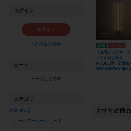
ログイン
ログイン
新規会員登録
【充電式センサーラ
ト】かげあかり
MODEL⑥ 全面
カート
H241×W22×D10(mm
カートは空です
カテゴリ
おすすめ商
酷暑対策品
クールワーカーシリーズ