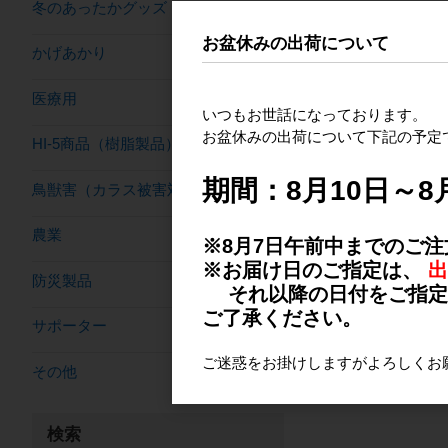
冬のあったかグッズ
お盆休みの出荷について
かげあかり
医療用
いつもお世話になっております。
充電式 除草バイブ
お盆休みの出荷について下記の予定
HI-5商品（樹脂製品）
ター ／ 除草バイブ
ター用ハンドル
期間：8月10日～8
鳥獣害（カラス被害対策品）
農業
※8月7日午前中までのご
※お届け日のご指定は、
出
防災製品
それ以降の日付をご指定の
ご了承ください。
サポーター
ご迷惑をお掛けしますがよろしくお
その他
検索