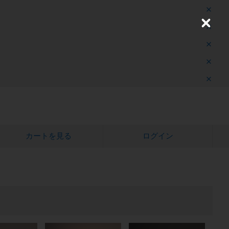
C
l
o
s
e
カートを見る
ログイン