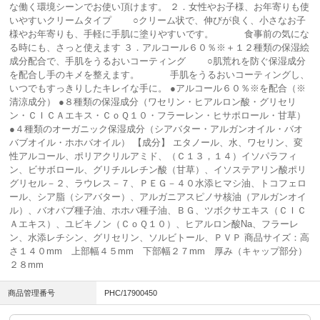
な働く環境シーンでお使い頂けます。 ２．女性やお子様、お年寄りも使
いやすいクリームタイプ ○クリーム状で、伸びが良く、小さなお子
様やお年寄りも、手軽に手肌に塗りやすいです。 食事前の気にな
る時にも、さっと使えます ３．アルコール６０％※＋１２種類の保湿絵
成分配合で、手肌をうるおいコーティング ○肌荒れを防ぐ保湿成分
を配合し手のキメを整えます。 手肌をうるおいコーティングし、
いつでもすっきりしたキレイな手に。 ●アルコール６０％※を配合（※
清涼成分） ●８種類の保湿成分（ワセリン・ヒアルロン酸・グリセリ
ン・ＣＩＣＡエキス・ＣｏＱ１０・フラーレン・ヒサポロール・甘草）
●４種類のオーガニック保湿成分（シアバター・アルガンオイル・バオ
バブオイル・ホホバオイル） 【成分】 エタノール、水、ワセリン、変
性アルコール、ポリアクリルアミド、（Ｃ１３，１４）イソパラフィ
ン、ビサボロール、グリチルレチン酸（甘草）、イソステアリン酸ポリ
グリセル－２、ラウレス－７、ＰＥＧ－４０水添ヒマシ油、トコフェロ
ール、シア脂（シアバター）、アルガニアスピノサ核油（アルガンオイ
ル）、バオバブ種子油、ホホバ種子油、ＢＧ、ツボクサエキス（ＣＩＣ
Ａエキス）、ユビキノン（ＣｏＱ１０）、ヒアルロン酸Na、フラーレ
ン、水添レチシン、グリセリン、ソルビトール、ＰＶＰ 商品サイズ：高
さ１４０mm 上部幅４５mm 下部幅２７mm 厚み（キャップ部分）
２８mm
商品管理番号
PHC/17900450