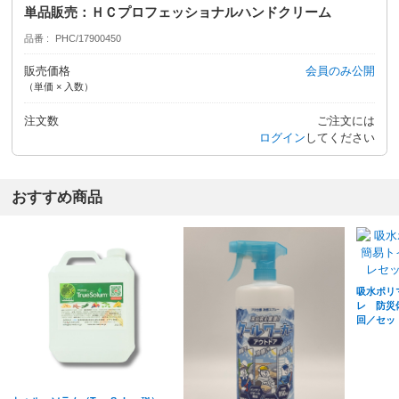
単品販売：ＨＣプロフェッショナルハンドクリーム
品番
PHC/17900450
販売価格
会員のみ公開
（単価 × 入数）
注文数
ご注文には
ログイン
してください
おすすめ商品
吸水ポリ
レ 防災
回／セッ